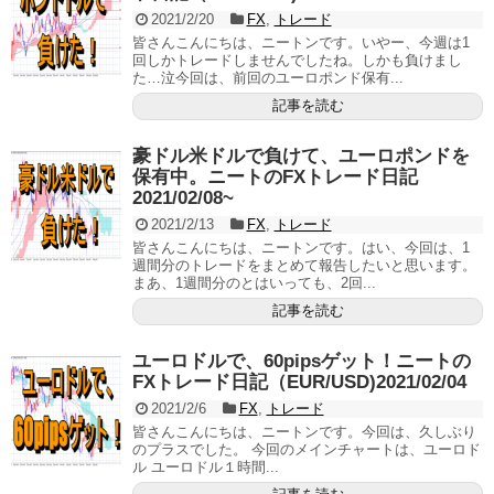
2021/2/20
FX
,
トレード
皆さんこんにちは、ニートンです。いやー、今週は1
回しかトレードしませんでしたね。しかも負けまし
た…泣今回は、前回のユーロポンド保有...
記事を読む
豪ドル米ドルで負けて、ユーロポンドを
保有中。ニートのFXトレード日記
2021/02/08~
2021/2/13
FX
,
トレード
皆さんこんにちは、ニートンです。はい、今回は、1
週間分のトレードをまとめて報告したいと思います。
まあ、1週間分のとはいっても、2回...
記事を読む
ユーロドルで、60pipsゲット！ニートの
FXトレード日記（EUR/USD)2021/02/04
2021/2/6
FX
,
トレード
皆さんこんにちは、ニートンです。今回は、久しぶり
のプラスでした。 今回のメインチャートは、ユーロド
ル ユーロドル１時間...