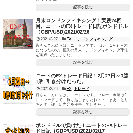
記事を読む
月末ロンドンフィキシング！実践24回
目。ニートのFXトレード日記ポンドドル
（GBP/USD)2021/02/26
2021/2/27
FX
,
ロンドンフィキシング
皆さんこんにちは、ニートンです。 はい、2月も月末
になったので、恒例の月末ロンドンフィキシング手法
を実践いたしました。 ...
記事を読む
ニートのFXトレード日記！2月23日～0勝
1敗1引き分けだった。
2021/2/26
FX
,
トレード
皆さんこんにちは、ニートンです。いやー、今週は2
回トレードして、負け越しましたね・・・まあ、とり
あえず、詳しい内容を報告していきた...
記事を読む
ポンドドルで負けた！ニートのFXトレー
ド日記（GBP/USD)2021/02/17