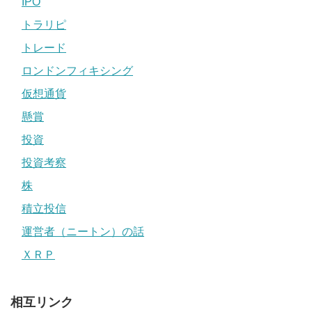
IPO
トラリピ
トレード
ロンドンフィキシング
仮想通貨
懸賞
投資
投資考察
株
積立投信
運営者（ニートン）の話
ＸＲＰ
相互リンク