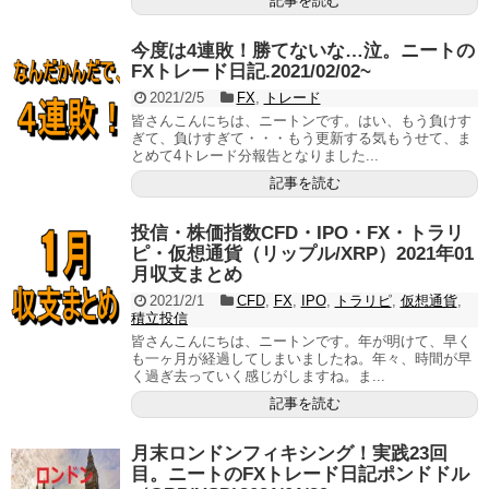
記事を読む
今度は4連敗！勝てないな…泣。ニートの
FXトレード日記.2021/02/02~
2021/2/5
FX
,
トレード
皆さんこんにちは、ニートンです。はい、もう負けす
ぎて、負けすぎて・・・もう更新する気もうせて、ま
とめて4トレード分報告となりました...
記事を読む
投信・株価指数CFD・IPO・FX・トラリ
ピ・仮想通貨（リップル/XRP）2021年01
月収支まとめ
2021/2/1
CFD
,
FX
,
IPO
,
トラリピ
,
仮想通貨
,
積立投信
皆さんこんにちは、ニートンです。年が明けて、早く
も一ヶ月が経過してしまいましたね。年々、時間が早
く過ぎ去っていく感じがしますね。ま...
記事を読む
月末ロンドンフィキシング！実践23回
目。ニートのFXトレード日記ポンドドル