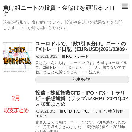
負け組ニートの投資・金儲けを頑張るブロ
グ
現在進行形で、負け続けている、投資や金儲けの結果などを公開
します。いつか勝ち組になりたい！
ユーロドルで、1敗1引き分け。ニートの
FXトレード日記（EUR/USD)2021/03/09~
2021/3/13
FX
,
トレード
皆さんこんにちは、ニートンです。今週はユーロドル
で、2回トレードしましたが、うーん、勝てないです
ね。とことん勝てません・・・泣まあ...
記事を読む
投信・株価指数CFD・IPO・FX・トラリ
ピ・仮想通貨（リップル/XRP）2021年02
月収支まとめ
2021/3/3
CFD
,
FX
,
IPO
,
トラリピ
,
積立投信
,
ＸＲＰ
皆さんこんにちは、ニートンです。2月も終わったの
で、月間収支まとめました。 投資信託積立：2021年
02月分 SBI証...