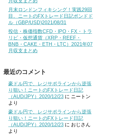
月収支まとめ
月末ロンドンフィキシング！実践29回
目。ニートのFXトレード日記ポンドド
ル（GBP/USD)2021/08/31
投信・株価指数CFD・IPO・FX・トラ
リピ・仮想通貨（XRP・REEF・
BNB・CAKE・ETH・LTC）2021年07
月収支まとめ
最近のコメント
豪ドル円で、レジサポラインから逆張
り狙い！ニートのFXトレード日記
（AUD/JPY）2020/12/23
に
ニートン
より
豪ドル円で、レジサポラインから逆張
り狙い！ニートのFXトレード日記
（AUD/JPY）2020/12/23
に
おじさん
より