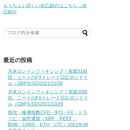
もうちょい詳しい自己紹介はこちら→自
己紹介
最近の投稿
月末ロンドンフィキシング！実践31回
目。ニートのFXトレード日記ポンドド
ル（GBP/USD)2021/11/30
月末ロンドンフィキシング！実践30回
目。ニートのFXトレード日記ポンドド
ル（GBP/USD)2021/10/29
投信・株価指数CFD・IPO・FX・トラ
リピ・仮想通貨（XRP・REEF・
BNB・CAKE・ETH・LTC）2021年08