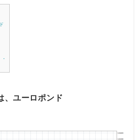
ド
・
・・
は、ユーロポンド