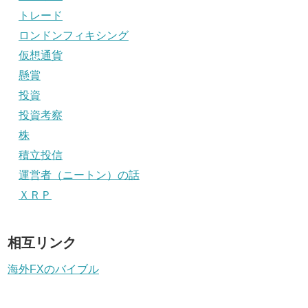
トレード
ロンドンフィキシング
仮想通貨
懸賞
投資
投資考察
株
積立投信
運営者（ニートン）の話
ＸＲＰ
相互リンク
海外FXのバイブル