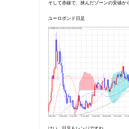
そして赤線で、挟んだゾーンの安値か
ユーロポンド日足
はい、日足もレンジですね。