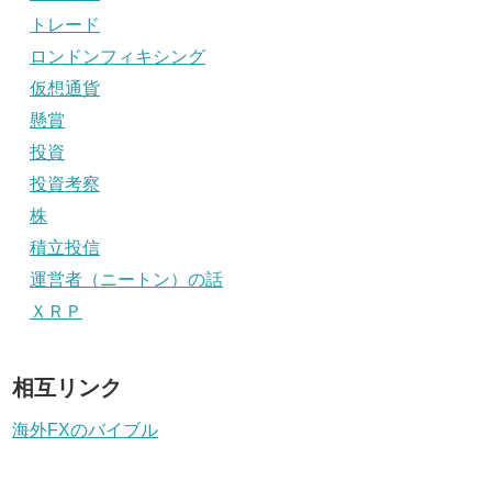
トレード
ロンドンフィキシング
仮想通貨
懸賞
投資
投資考察
株
積立投信
運営者（ニートン）の話
ＸＲＰ
相互リンク
海外FXのバイブル