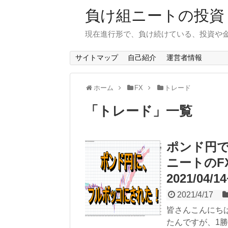
負け組ニートの投資
現在進行形で、負け続けている、投資や
サイトマップ
自己紹介
運営者情報
ホーム
FX
トレード
「
トレード
」
一覧
ポンド円
ニートのF
2021/04/14
2021/4/17
皆さんこんにち
たんですが、1