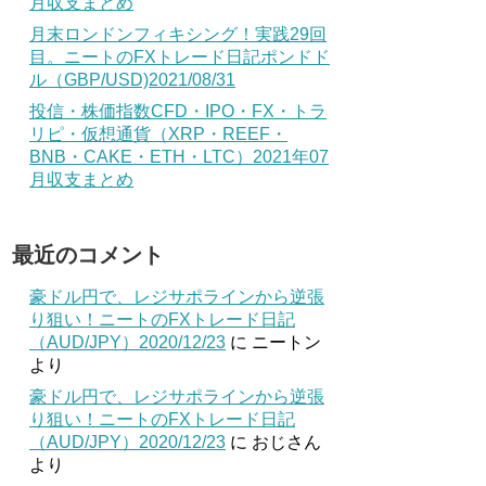
月収支まとめ
月末ロンドンフィキシング！実践29回
目。ニートのFXトレード日記ポンドド
ル（GBP/USD)2021/08/31
投信・株価指数CFD・IPO・FX・トラ
リピ・仮想通貨（XRP・REEF・
BNB・CAKE・ETH・LTC）2021年07
月収支まとめ
最近のコメント
豪ドル円で、レジサポラインから逆張
り狙い！ニートのFXトレード日記
（AUD/JPY）2020/12/23
に
ニートン
より
豪ドル円で、レジサポラインから逆張
り狙い！ニートのFXトレード日記
（AUD/JPY）2020/12/23
に
おじさん
より