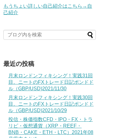
もうちょい詳しい自己紹介はこちら→自
己紹介
最近の投稿
月末ロンドンフィキシング！実践31回
目。ニートのFXトレード日記ポンドド
ル（GBP/USD)2021/11/30
月末ロンドンフィキシング！実践30回
目。ニートのFXトレード日記ポンドド
ル（GBP/USD)2021/10/29
投信・株価指数CFD・IPO・FX・トラ
リピ・仮想通貨（XRP・REEF・
BNB・CAKE・ETH・LTC）2021年08