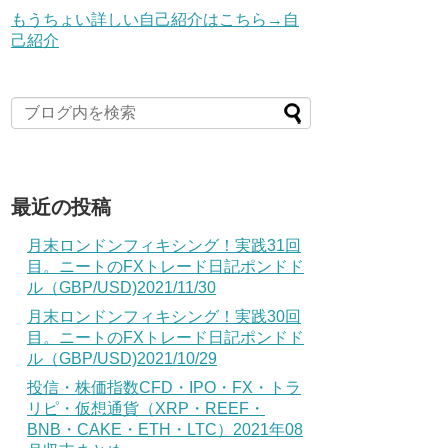
もうちょい詳しい自己紹介はこちら→自
己紹介
最近の投稿
月末ロンドンフィキシング！実践31回
目。ニートのFXトレード日記ポンドド
ル（GBP/USD)2021/11/30
月末ロンドンフィキシング！実践30回
目。ニートのFXトレード日記ポンドド
ル（GBP/USD)2021/10/29
投信・株価指数CFD・IPO・FX・トラ
リピ・仮想通貨（XRP・REEF・
BNB・CAKE・ETH・LTC）2021年08