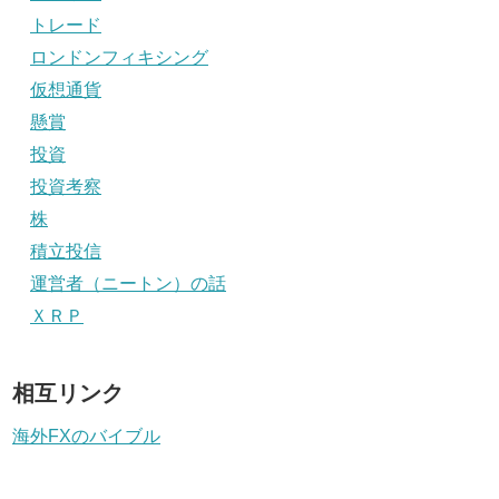
トレード
ロンドンフィキシング
仮想通貨
懸賞
投資
投資考察
株
積立投信
運営者（ニートン）の話
ＸＲＰ
相互リンク
海外FXのバイブル