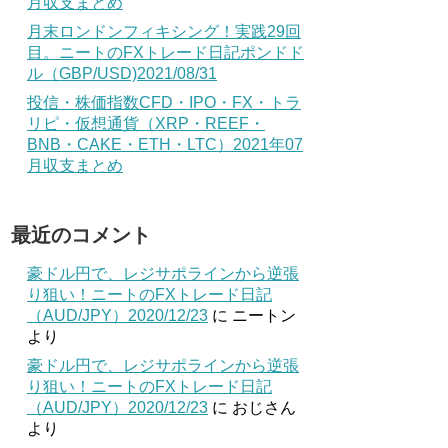
月収支まとめ
月末ロンドンフィキシング！実践29回
目。ニートのFXトレード日記ポンドド
ル（GBP/USD)2021/08/31
投信・株価指数CFD・IPO・FX・トラ
リピ・仮想通貨（XRP・REEF・
BNB・CAKE・ETH・LTC）2021年07
月収支まとめ
最近のコメント
豪ドル円で、レジサポラインから逆張
り狙い！ニートのFXトレード日記
（AUD/JPY）2020/12/23
に
ニートン
より
豪ドル円で、レジサポラインから逆張
り狙い！ニートのFXトレード日記
（AUD/JPY）2020/12/23
に
おじさん
より