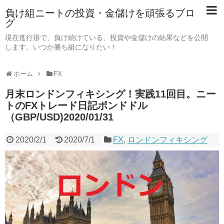
負け組ニートの投資・金儲けを頑張るブロ
グ
現在進行形で、負け続けている、投資や金儲けの結果などを公開
します。いつか勝ち組になりたい！
ホーム
FX
月末ロンドンフィキシング！実践11回目。ニー
トのFXトレード日記ポンドドル
（GBP/USD)2020/01/31
2020/2/1
2020/7/1
FX
,
ロンドンフィキシング