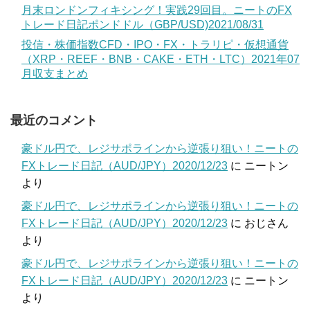
月末ロンドンフィキシング！実践29回目。ニートのFX
トレード日記ポンドドル（GBP/USD)2021/08/31
投信・株価指数CFD・IPO・FX・トラリピ・仮想通貨
（XRP・REEF・BNB・CAKE・ETH・LTC）2021年07
月収支まとめ
最近のコメント
豪ドル円で、レジサポラインから逆張り狙い！ニートの
FXトレード日記（AUD/JPY）2020/12/23
に
ニートン
より
豪ドル円で、レジサポラインから逆張り狙い！ニートの
FXトレード日記（AUD/JPY）2020/12/23
に
おじさん
より
豪ドル円で、レジサポラインから逆張り狙い！ニートの
FXトレード日記（AUD/JPY）2020/12/23
に
ニートン
より