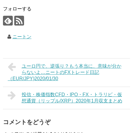
フォローする
ニートン
ユーロ円で、逆張り？もう本当に、意味が分か
らないよ…ニートのFXトレード日記
（EUR/JPY)2020/01/30
投信・株価指数CFD・IPO・FX・トラリピ・仮
想通貨（リップル/XRP）2020年1月収支まとめ
コメントをどうぞ